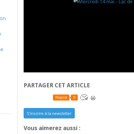
son
e
ée
PARTAGER CET ARTICLE
Repost
0
S'inscrire à la newsletter
Vous aimerez aussi :