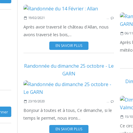
19/02/2021
…
Après avoir traversé le château d'Allan, nous
06/11
avons traversé les bois,...
Après 
EN SAVOIR PLUS
météo 
Randonnée du dimanche 25 octobre - Le
GARN
Dim
23/10/2020
…
Bonjour à toutes et à tous, Ce dimanche, si le
15/10
temps le permet, nous irons...
Ce cir
EN SAVOIR PLUS