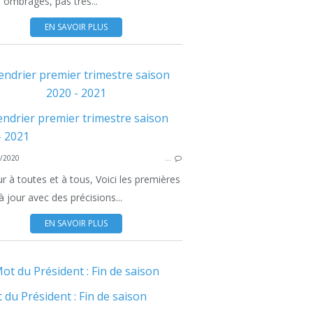
s ombragés, pas très...
EN SAVOIR PLUS
RANDO DIMANCHE
endrier premier trimestre saison
2020 - 2021
MARC
RAN
/2020
…
RAN
r à toutes et à tous, Voici les premières
 jour avec des précisions...
EN SAVOIR PLUS
RANDO DIMANCHE
RANDO MERCREDI
ot du Président : Fin de saison
MARCHE NORDIQUE
RANDO DOUCE
RAN