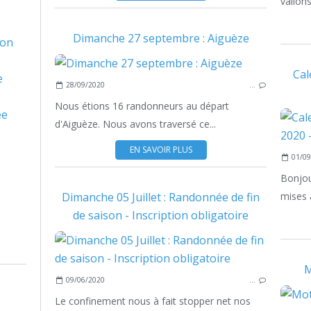
vallon
Dimanche 27 septembre : Aiguèze
son
Cal
e
28/09/2020
…
Nous étions 16 randonneurs au départ
ée
d'Aiguèze. Nous avons traversé ce...
EN SAVOIR PLUS
01/09
Bonjou
Dimanche 05 Juillet : Randonnée de fin
mises à
de saison - Inscription obligatoire
M
09/06/2020
…
Le confinement nous à fait stopper net nos