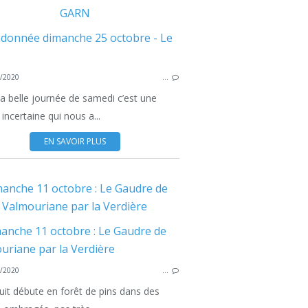
GARN
RANDO DIMANCHE
RAN
/2020
…
la belle journée de samedi c’est une
incertaine qui nous a...
EN SAVOIR PLUS
anche 11 octobre : Le Gaudre de
RANDO DIMANCHE
Valmouriane par la Verdière
RAN
/2020
…
cuit débute en forêt de pins dans des