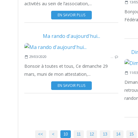
13/05
activités au sein de l’association,...
Bonjou
EN SAVOIR PLUS
Fédéra
Ma rando d'aujourd'hui...
Di
29/03/2020
…
Bonsoir à toutes et tous, Ce dimanche 29
11/03
mars, muni de mon attestation,...
Diman
EN SAVOIR PLUS
retrou
randon
<<
<
10
11
12
13
14
15