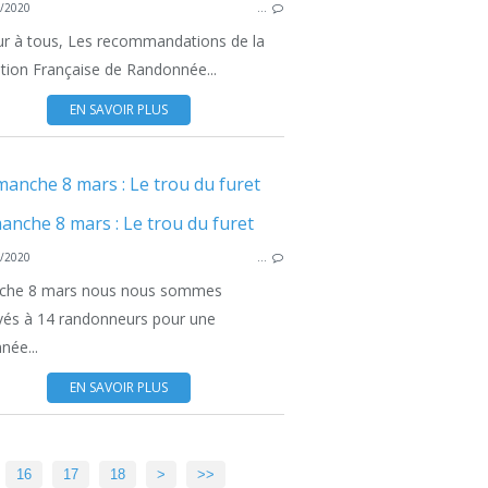
/2020
…
MARC
r à tous, Les recommandations de la
tion Française de Randonnée...
EN SAVOIR PLUS
RANDO DIMANCHE
manche 8 mars : Le trou du furet
RAN
/2020
…
che 8 mars nous nous sommes
vés à 14 randonneurs pour une
née...
EN SAVOIR PLUS
16
17
18
>
>>