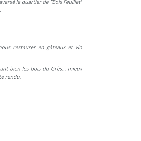
rsé le quartier de "Bois Feuillet"
.
ous restaurer en gâteaux et vin
ant bien les bois
d
u Grès... mieux
te rendu.