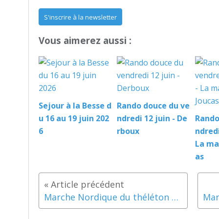
S'inscrire à la newsletter
Vous aimerez aussi :
Sejour à la Besse d
Rando douce du ve
u 16 au 19 juin 202
ndredi 12 juin - De
Rando
6
rboux
ndredi
La ma
as
Marche Nordique du théléton samedi 5 décembre 2015