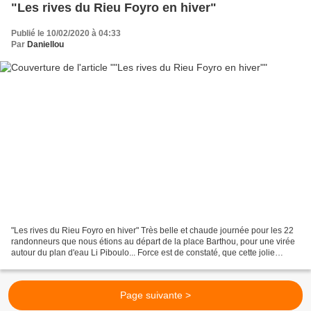
"Les rives du Rieu Foyro en hiver"
Publié le 10/02/2020 à 04:33
Par
Daniellou
"Les rives du Rieu Foyro en hiver" Très belle et chaude journée pour les 22
randonneurs que nous étions au départ de la place Barthou, pour une virée
autour du plan d'eau Li Piboulo... Force est de constaté, que cette jolie
rivière qui traverse notre...
Page suivante >