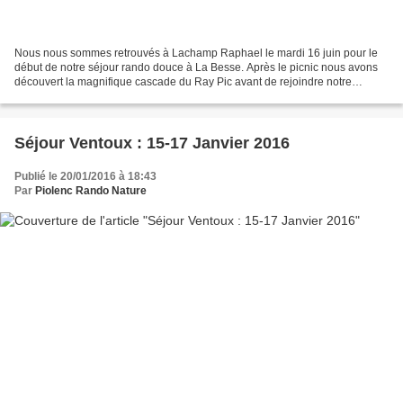
Nous nous sommes retrouvés à Lachamp Raphael le mardi 16 juin pour le
début de notre séjour rando douce à La Besse. Après le picnic nous avons
découvert la magnifique cascade du Ray Pic avant de rejoindre notre
logement. L'auberge de La Besse nous a régalé...
Séjour Ventoux : 15-17 Janvier 2016
Publié le 20/01/2016 à 18:43
Par
Piolenc Rando Nature