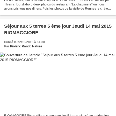
De nouvelles photos de notre séjour aux Cathares m'ont été transmises par
Thierry. Tout d'abord deux photos du restaurant "La chaumière" où nous
avons pris tous nos diners. Puis les photos de la visite de Rennes le château
Puis la journée de visite du...
Séjour aux 5 terres 5 ème jour Jeudi 14 mai 2015
RIOMAGGIORE
Publié le 22/05/2015 à 04:00
Par
Piolenc Rando Nature
RIOMAGGIORE 5ème village composant les 5 terres, classé au patrimoine