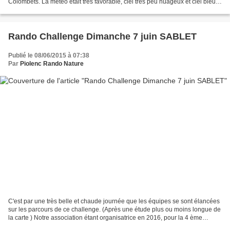
Colombets. La météo était très favorable, ciel très peu nuageux et ciel bleu.
Le groupe Sud a commencé...
Rando Challenge Dimanche 7 juin SABLET
Publié le 08/06/2015 à 07:38
Par
Piolenc Rando Nature
C'est par une très belle et chaude journée que les équipes se sont élancées
sur les parcours de ce challenge. (Après une étude plus ou moins longue de
la carte ) Notre association étant organisatrice en 2016, pour la 4 ème
édition du rando challenge de...