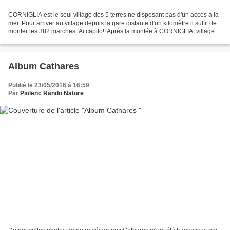
CORNIGLIA est le seul village des 5 terres ne disposant pas d'un accés à la
mer. Pour arriver au village depuis la gare distante d'un kilomètre il suffit de
monter les 382 marches. Ai capito!! Après la montée à CORNIGLIA, village
qui offre des vues sublimes...
Album Cathares
Publié le 23/05/2016 à 16:59
Par
Piolenc Rando Nature