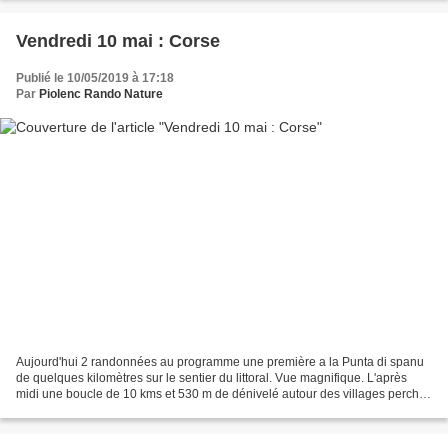
Vendredi 10 mai : Corse
Publié le 10/05/2019 à 17:18
Par
Piolenc Rando Nature
Aujourd'hui 2 randonnées au programme une première a la Punta di spanu
de quelques kilomètres sur le sentier du littoral. Vue magnifique. L'après
midi une boucle de 10 kms et 530 m de dénivelé autour des villages perchés
pour arriver a Saint antinino...