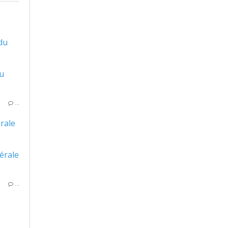
du
…
rale
…