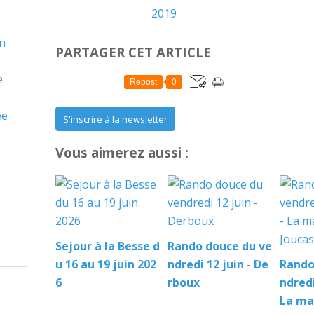
on
PARTAGER CET ARTICLE
e
Repost
0
ée
S'inscrire à la newsletter
Vous aimerez aussi :
Sejour à la Besse d
Rando douce du ve
u 16 au 19 juin 202
ndredi 12 juin - De
Rando
6
rboux
ndredi
La ma