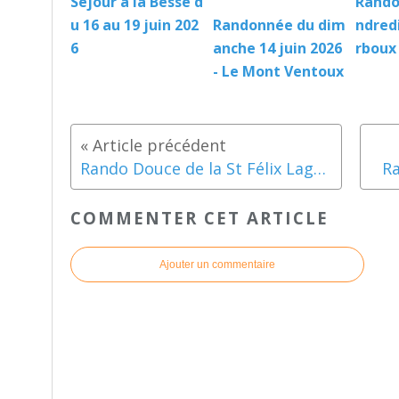
Sejour à la Besse d
Rando
u 16 au 19 juin 202
Randonnée du dim
ndredi
6
anche 14 juin 2026
rboux
- Le Mont Ventoux
Rando Douce de la St Félix Lagarde Paréol-Rochegude
Ra
COMMENTER CET ARTICLE
Ajouter un commentaire