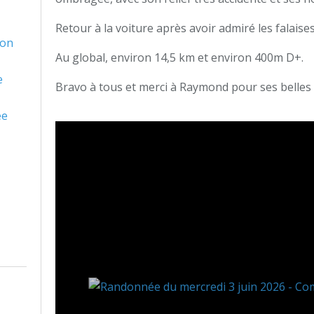
Retour à la voiture après avoir admiré les falaises
son
Au global, environ 14,5 km et environ 400m D+.
e
Bravo à tous et merci à Raymond pour ses belles
ée