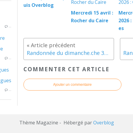
uis Overblog
Mercredi 15 avril :
Mercr
Rocher du Caire
2026 :
…
es
ire
Randonnée du dimanche.che 31 mai 2026 - Les trois Becs
…
COMMENTER CET ARTICLE
gues
Ajouter un commentaire
…
Thème Magazine - Hébergé par
Overblog