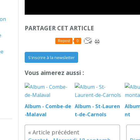
son
PARTAGER CET ARTICLE
e
Repost
0
ée
S'inscrire à la newsletter
Vous aimerez aussi :
Album - Combe-de
Album - St-Lauren
Album
-Malaval
t-de-Carnols
nt