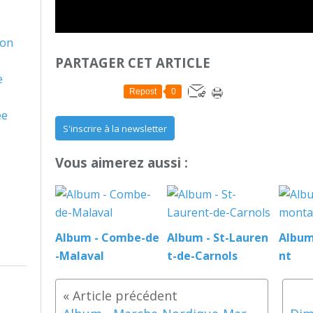
son
PARTAGER CET ARTICLE
e
Repost
0
ée
S'inscrire à la newsletter
Vous aimerez aussi :
Album - Combe-de
Album - St-Lauren
Album
-Malaval
t-de-Carnols
nt