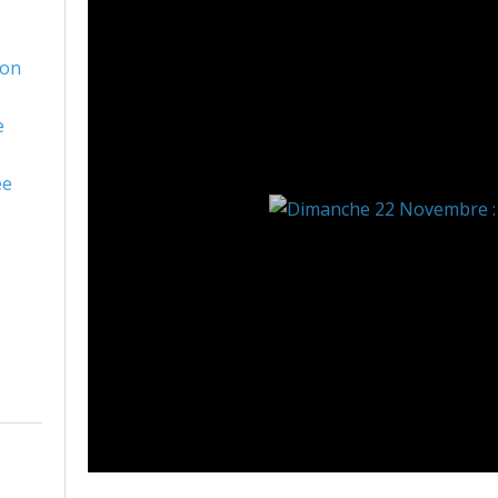
son
e
ée