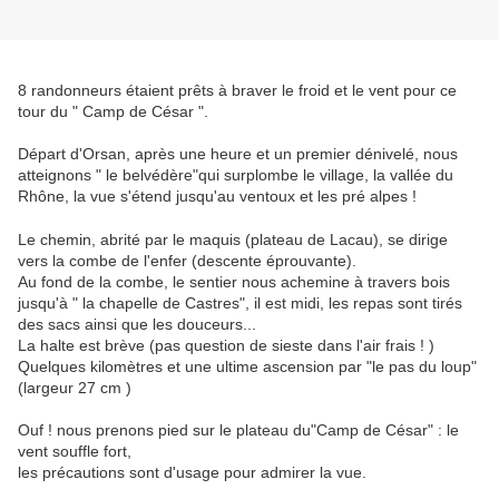
8 randonneurs étaient prêts à braver le froid et le vent pour ce
tour du " Camp de César ".
Départ d'Orsan, après une heure et un premier dénivelé, nous
atteignons " le belvédère"qui surplombe le village, la vallée du
Rhône, la vue s'étend jusqu'au ventoux et les pré alpes !
Le chemin, abrité par le maquis (plateau de Lacau), se dirige
vers la combe de l'enfer (descente éprouvante).
Au fond de la combe, le sentier nous achemine à travers bois
jusqu'à " la chapelle de Castres", il est midi, les repas sont tirés
des sacs ainsi que les douceurs...
La halte est brève (pas question de sieste dans l'air frais ! )
Quelques kilomètres et une ultime ascension par "le pas du loup"
(largeur 27 cm )
Ouf ! nous prenons pied sur le plateau du"Camp de César" : le
vent souffle fort,
les précautions sont d'usage pour admirer la vue.