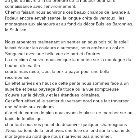
au gîte du lièvre afin de prendre de la hauteur pour faire
connaissance avec l’environnement.
Chemin faisant nous admirons ces beaux champs de lavande à
l'odeur encore envahissante, la longue crête du ventoux , les
montagnes aux alentours et au fond du décor Buis les Baronnies,
le St Julien.
Nous arpentons maintenant un sentier en sous bois où le soleil
faisait éclater les couleurs d'automne, nous amène au col de
Sanguinet avec une belle vue de part et d'autres.
La direction à suivre nous indique la montée sur la montagne du
Loube, elle va être
courte mais raide, c'est le prix à payer pour une belle
récompense.
En effet arrivés en haut de cette pente nous sommes face à un
superbe et beau paysage d'altitude où la vue somptueuse
s'ouvre sur le dévoluy et les étendues lointaines.
Cet effort effectué le sentier du versant nord nous fait traverser
une hêtraie aux couleurs
d'or et de carmin de plus nous avons le plaisir de marcher sur un
tapis de feuilles qui
chantent sous nos pas et de découvrir quelques champignons
.Nous sortons de la forêt avec une toile de fond sur la chaine de
montagne au nord que nous n'arrivons pas à nommer.