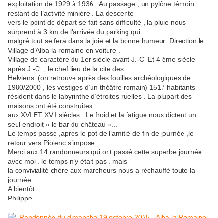
exploitation de 1929 à 1936 . Au passage , un pylône témoin
restant de l’activité minière . La descente
vers le point de départ se fait sans difficulté , la pluie nous
surprend à 3 km de l’arrivée du parking qui
malgré tout se fera dans la joie et la bonne humeur .Direction le
Village d’Alba la romaine en voiture .
Village de caractère du 1er siècle avant J.-C. Et 4 éme siècle
après J.-C. , le chef lieu de la cité des
Helviens. (on retrouve après des fouilles archéologiques de
1980/2000 , les vestiges d’un théâtre romain) 1517 habitants
résident dans le labyrinthe d’étroites ruelles . La plupart des
maisons ont été construites
aux XVI ET XVII siècles . Le froid et la fatigue nous dictent un
seul endroit « le bar du château »...
Le temps passe ,après le pot de l’amitié de fin de journée ,le
retour vers Piolenc s’impose .
Merci aux 14 randonneurs qui ont passé cette superbe journée
avec moi , le temps n’y était pas , mais
la convivialité chère aux marcheurs nous a réchauffé toute la
journée.
A bientôt
Philippe