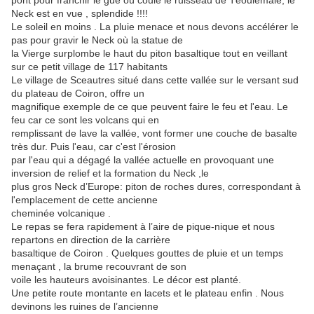
pont pour franchir le gué où coule le ruisseau de Téoulemale, le
Neck est en vue , splendide !!!!
Le soleil en moins . La pluie menace et nous devons accélérer le
pas pour gravir le Neck où la statue de
la Vierge surplombe le haut du piton basaltique tout en veillant
sur ce petit village de 117 habitants
Le village de Sceautres situé dans cette vallée sur le versant sud
du plateau de Coiron, offre un
magnifique exemple de ce que peuvent faire le feu et l'eau. Le
feu car ce sont les volcans qui en
remplissant de lave la vallée, vont former une couche de basalte
très dur. Puis l'eau, car c'est l'érosion
par l'eau qui a dégagé la vallée actuelle en provoquant une
inversion de relief et la formation du Neck ,le
plus gros Neck d’Europe: piton de roches dures, correspondant à
l'emplacement de cette ancienne
cheminée volcanique .
Le repas se fera rapidement à l’aire de pique-nique et nous
repartons en direction de la carrière
basaltique de Coiron . Quelques gouttes de pluie et un temps
menaçant , la brume recouvrant de son
voile les hauteurs avoisinantes. Le décor est planté.
Une petite route montante en lacets et le plateau enfin . Nous
devinons les ruines de l’ancienne