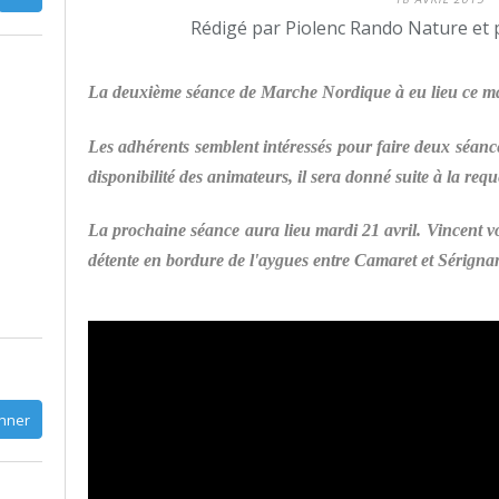
Rédigé par Piolenc Rando Nature et 
La deuxième séance de Marche Nordique à eu lieu ce ma
Les adhérents semblent intéressés pour faire deux séan
disponibilité des animateurs, il sera donné suite à la requ
La prochaine séance aura lieu mardi 21 avril. Vincent
détente en bordure de l'aygues entre Camaret et Sérigna