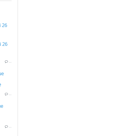
 26
…
ue
…
ue
…