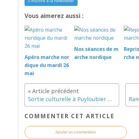
S'inscrire à la newsletter
Vous aimerez aussi :
Nos séances de m
Repri
Apéro marche nor
arche nordique
rche 
dique du mardi 26
mai
Sortie culturelle à Puyloubier mercredi 15 avril 2015
COMMENTER CET ARTICLE
Ajouter un commentaire