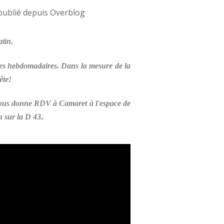
publié depuis Overblog
tin.
ces hebdomadaires. Dans la mesure de la
ête!
 vous donne RDV à Camaret à l'espace de
.
n sur la D 43