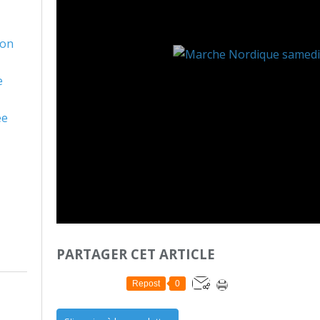
son
e
ée
PARTAGER CET ARTICLE
Repost
0