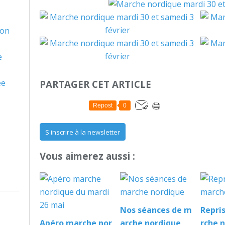
son
e
ée
PARTAGER CET ARTICLE
Repost
0
S'inscrire à la newsletter
Vous aimerez aussi :
Nos séances de m
Repri
Apéro marche nor
arche nordique
rche 