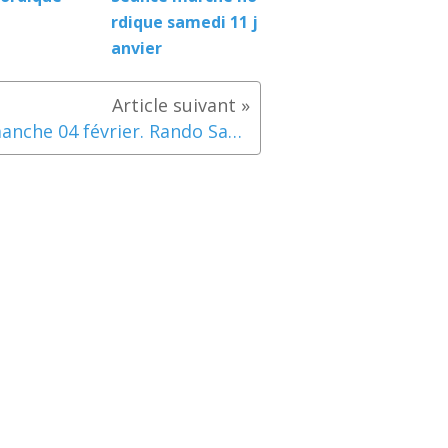
rdique samedi 11 j
anvier
Dimanche 04 février. Rando Sahune