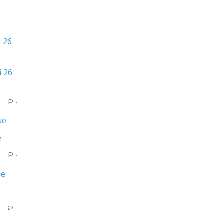
 26
…
ue
…
ue
…