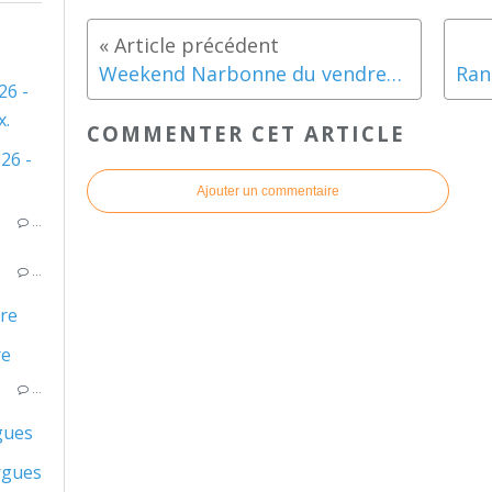
Weekend Narbonne du vendredi 27 au dimanche 29 septembre 2024
26 -
x.
COMMENTER CET ARTICLE
Ajouter un commentaire
…
…
ire
…
gues