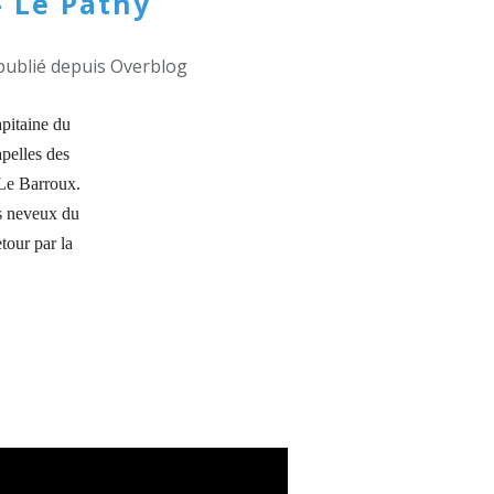
- Le Pathy
publié depuis Overblog
apitaine du
apelles des
 Le Barroux.
es neveux du
tour par la