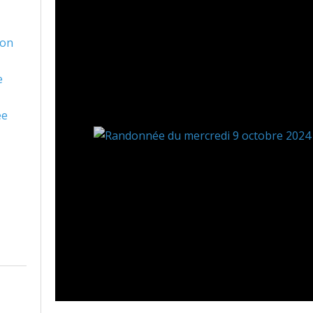
son
e
ée