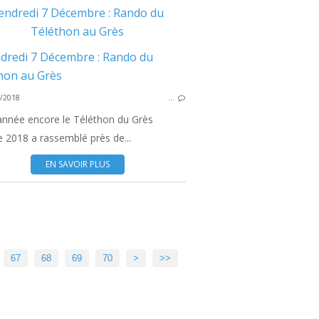
endredi 7 Décembre : Rando du
Téléthon au Grès
/2018
…
année encore le Téléthon du Grès
 2018 a rassemblé près de...
EN SAVOIR PLUS
80
90
100
67
68
69
70
>
>>