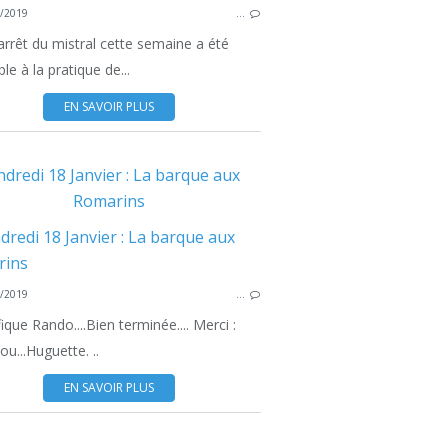
/2019
…
SÉJOURS
'arrêt du mistral cette semaine a été
le à la pratique de...
EN SAVOIR PLUS
dredi 18 Janvier : La barque aux
Romarins
/2019
…
MARCHE NORDIQUE
que Rando....Bien terminée.... Merci :
ou...Huguette. ..
EN SAVOIR PLUS