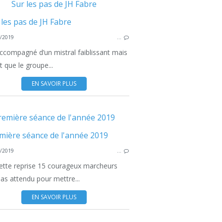
Sur les pas de JH Fabre
/2019
…
RANDO DOUCE
accompagné d’un mistral faiblissant mais
nt que le groupe...
EN SAVOIR PLUS
remière séance de l'année 2019
MARC
/2019
…
ette reprise 15 courageux marcheurs
MARCHE NORDIQUE
pas attendu pour mettre...
EN SAVOIR PLUS