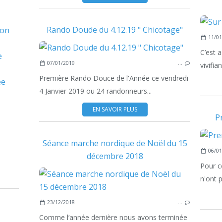
Rando Doude du 4.12.19 " Chicotage"
son
11/01
C’est 
e
07/01/2019
…
vivifia
Première Rando Douce de l'Année ce vendredi
ée
4 Janvier 2019 ou 24 randonneurs...
EN SAVOIR PLUS
P
Séance marche nordique de Noël du 15
06/01
décembre 2018
Pour c
n'ont 
23/12/2018
…
Comme l’année dernière nous avons terminée