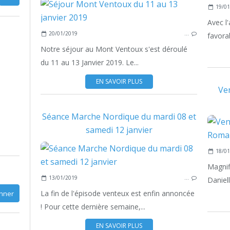
19/01
Avec l
20/01/2019
…
favorab
Notre séjour au Mont Ventoux s'est déroulé
du 11 au 13 Janvier 2019. Le...
EN SAVOIR PLUS
Ven
Séance Marche Nordique du mardi 08 et
samedi 12 janvier
18/01
Magnifi
13/01/2019
…
Daniell
La fin de l'épisode venteux est enfin annoncée
! Pour cette dernière semaine,...
EN SAVOIR PLUS