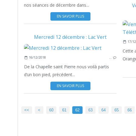
nos séances de décembre dans...
V
EN SAVOIR PLUS
Mercredi 12 décembre : Lac Vert
17/12
Cette 
16/12/2018
…
Orange
De la Chapelle saint Pierre nous voilà partis
d’un bon pied, précédent...
EN SAVOIR PLUS
10
20
30
40
50
<<
<
60
61
62
63
64
65
66