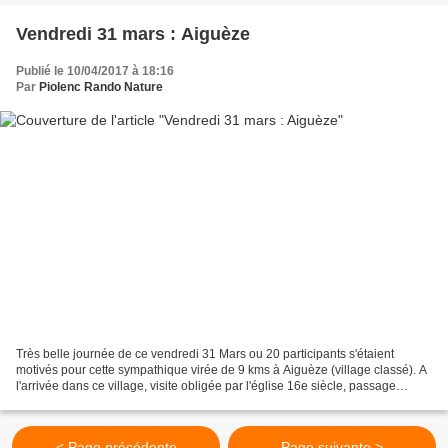
Vendredi 31 mars : Aiguèze
Publié le 10/04/2017 à 18:16
Par
Piolenc Rando Nature
Très belle journée de ce vendredi 31 Mars ou 20 participants s'étaient
motivés pour cette sympathique virée de 9 kms à Aiguèze (village classé). A
l'arrivée dans ce village, visite obligée par l'église 16e siècle, passage
devant le Château du Castellas...
< Page précédente
Page suivante >