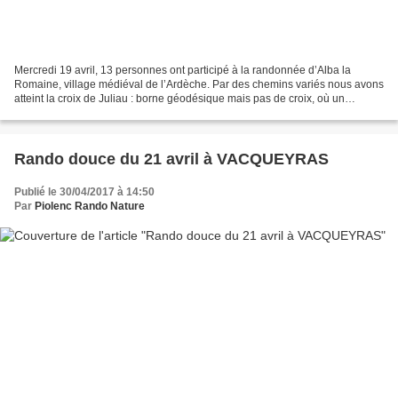
Mercredi 19 avril, 13 personnes ont participé à la randonnée d’Alba la
Romaine, village médiéval de l’Ardèche. Par des chemins variés nous avons
atteint la croix de Juliau : borne géodésique mais pas de croix, où un
panorama à 360° nous offrait de magnifiques...
Rando douce du 21 avril à VACQUEYRAS
Publié le 30/04/2017 à 14:50
Par
Piolenc Rando Nature