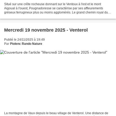
Situé sur une crête rocheuse donnant sur le Ventoux à l'est et le mont
Aigoual à l'ouest, Pougnadoresse se caractérise par ses affleurements
gréseux ferrugineux plus ou moins agglomérés. Le grand chemin royal du
Languedoc existe en 1521, il va de Montpellier...
Mercredi 19 novembre 2025 - Venterol
Publié le 24/11/2025 à 19:49
Par
Piolenc Rando Nature
La montagne de Vaux depuis le beau village de Venterol. Une distance de