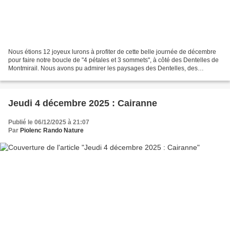
Nous étions 12 joyeux lurons à profiter de cette belle journée de décembre
pour faire notre boucle de "4 pétales et 3 sommets", à côté des Dentelles de
Montmirail. Nous avons pu admirer les paysages des Dentelles, des
Baronnies, avec une vue jusqu'au...
Jeudi 4 décembre 2025 : Cairanne
Publié le 06/12/2025 à 21:07
Par
Piolenc Rando Nature