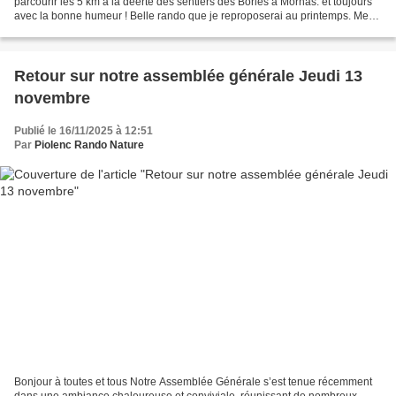
parcourir les 5 km à la déerte des sentiers des Bories à Mornas. et toujours
avec la bonne humeur ! Belle rando que je reproposerai au printemps. Merci
à toutes et à tous. Christin...
Retour sur notre assemblée générale Jeudi 13
novembre
Publié le 16/11/2025 à 12:51
Par
Piolenc Rando Nature
Bonjour à toutes et tous Notre Assemblée Générale s’est tenue récemment
dans une ambiance chaleureuse et conviviale, réunissant de nombreux