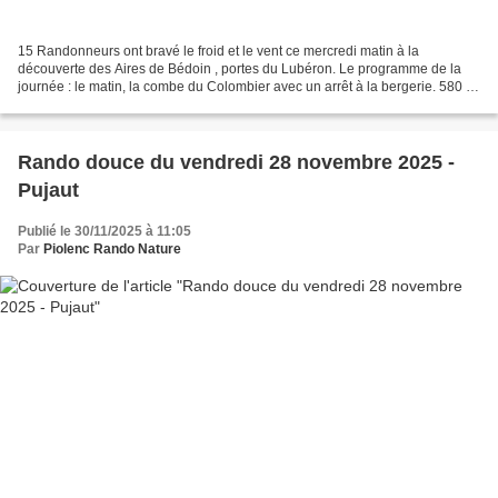
15 Randonneurs ont bravé le froid et le vent ce mercredi matin à la
découverte des Aires de Bédoin , portes du Lubéron. Le programme de la
journée : le matin, la combe du Colombier avec un arrêt à la bergerie. 580 m
de dénivelé, 8 km de montée et l’après...
Rando douce du vendredi 28 novembre 2025 -
Pujaut
Publié le 30/11/2025 à 11:05
Par
Piolenc Rando Nature